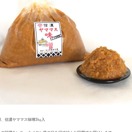
用、信濃ヤママス味噌3㎏入