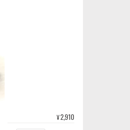
2,910
¥