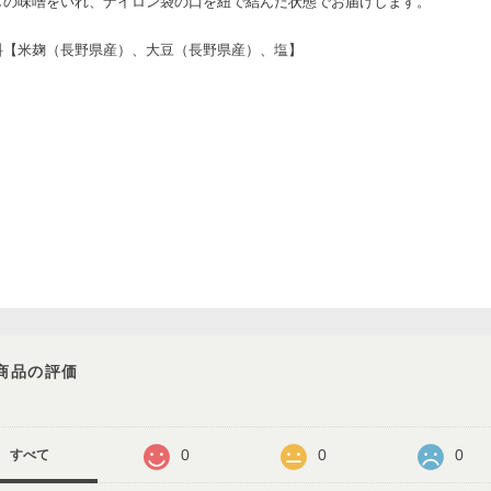
しの味噌をいれ、ナイロン袋の口を紐で結んだ状態でお届けします。
料【米麹（長野県産）、大豆（長野県産）、塩】
商品の評価
0
0
0
すべて