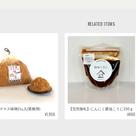
RELATED ITEMS
ママス味噌2㎏入(業務用)
【完売御礼】にんにく醤油こうじ150ｇ
¥1,950
¥660