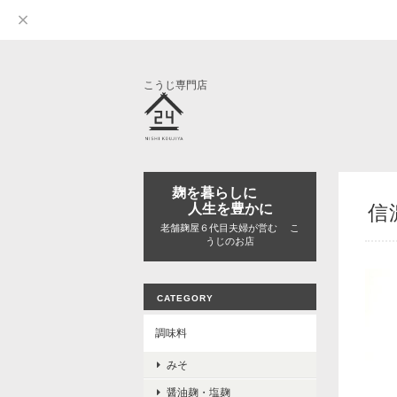
こうじ専門店
麹を暮らしに
人生を豊かに
信
老舗麹屋６代目夫婦が営む こ
うじのお店
CATEGORY
調味料
みそ
醤油麹・塩麹