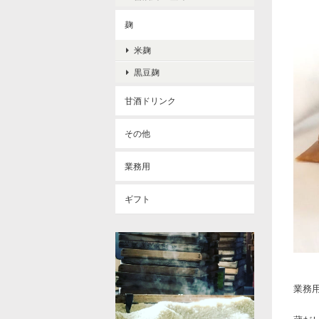
麹
米麹
黒豆麹
甘酒ドリンク
その他
業務用
ギフト
業務