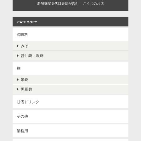
老舗麹屋６代目夫婦が営む こうじのお店
CATEGORY
調味料
みそ
醤油麹・塩麹
麹
米麹
黒豆麹
甘酒ドリンク
その他
業務用