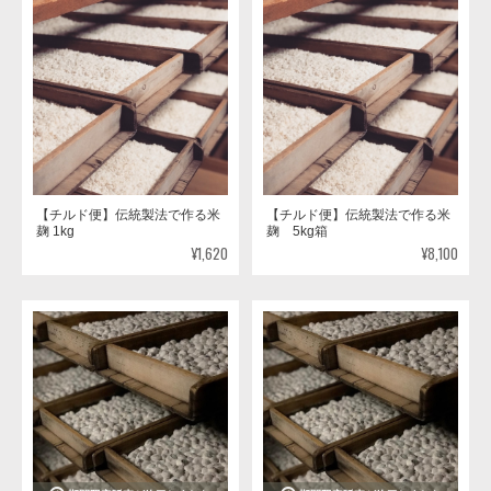
【チルド便】伝統製法で作る米
【チルド便】伝統製法で作る米
麹 1kg
麹 5kg箱
¥1,620
¥8,100