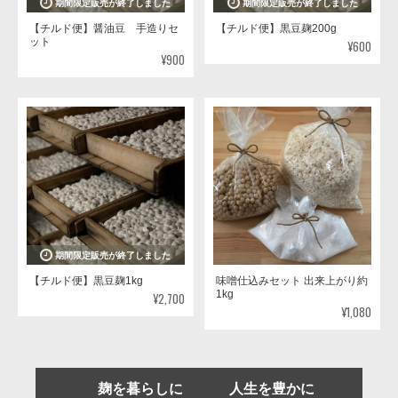
期間限定販売が終了しました
期間限定販売が終了しました
【チルド便】醤油豆 手造りセ
【チルド便】黒豆麹200g
ット
¥600
¥900
期間限定販売が終了しました
【チルド便】黒豆麹1kg
味噌仕込みセット 出来上がり約
1kg
¥2,700
¥1,080
麹を暮らしに 人生を豊かに