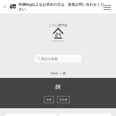
米麹6kg以上をお求めの方は、直接お問い合わせくだ
さい。
こうじ専門店
Home
麹
麹
米麹
黒豆麹