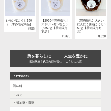
レモン塩こうじ150
【2026年完売御礼】
【完売御礼】大きい
ｇ【季節限定商品】
大きいレモン塩こう
にんにく醤油こうじ3
¥680
じ350ｇ【季節限定
50ｇ【季節限定商
商品】
品】
¥1,320
¥1,320
麹を暮らしに 人生を豊かに
老舗麹屋６代目夫婦が営む こうじのお店
CATEGORY
調味料
みそ
醤油麹・塩麹