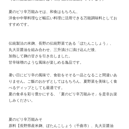
夏のピリ辛万能みそは、和食はもちろん、
洋食や中華料理など幅広い料理に活用できる万能調味料としてお
すすめです。
伝統製法の米麹、長野の伝統野菜である「ぼたんこしょう」、
丸大豆醤油を組み合わせ、三升漬けに漬け込んだ後、
加熱して麹の甘さを引き出しました。
甘辛味噌のような風味が楽しめる逸品です。
暑い日にピリ辛の風味で、食欲をそそる一品となること間違いあ
りません。ご飯のおかずとしてはもちろん、夏野菜を美味しく食
べるディップとしても最適です。
夏の食卓を彩り豊かにする、「夏のピリ辛万能みそ」を是非お楽
しみください。
夏のピリ辛万能みそ
原料【長野県産米麹、ぼたんこしょう（千曲市）、丸大豆醤油